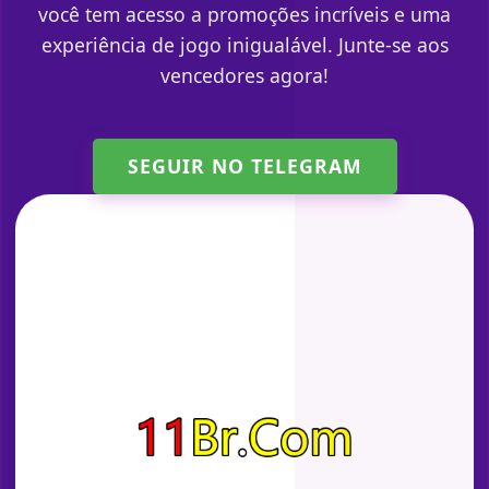
você tem acesso a promoções incríveis e uma
experiência de jogo inigualável. Junte-se aos
vencedores agora!
SEGUIR NO TELEGRAM