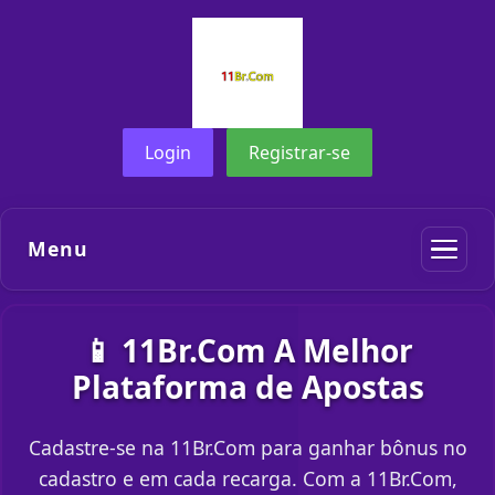
Login
Registrar-se
Menu
📱 11Br.Com A Melhor
Plataforma de Apostas
Cadastre-se na 11Br.Com para ganhar bônus no
cadastro e em cada recarga. Com a 11Br.Com,