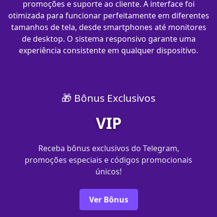
promoções e suporte ao cliente. A interface foi
otimizada para funcionar perfeitamente em diferentes
tamanhos de tela, desde smartphones até monitores
de desktop. O sistema responsivo garante uma
experiência consistente em qualquer dispositivo.
🎁 Bônus Exclusivos
VIP
Receba bônus exclusivos do Telegram,
promoções especiais e códigos promocionais
únicos!
Ver Bônus