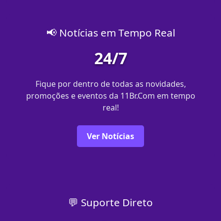
📢 Notícias em Tempo Real
24/7
Fique por dentro de todas as novidades,
promoções e eventos da 11Br.Com em tempo
real!
Ver Notícias
💬 Suporte Direto