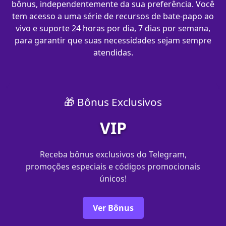
bônus, independentemente da sua preferência. Você
tem acesso a uma série de recursos de bate-papo ao
vivo e suporte 24 horas por dia, 7 dias por semana,
para garantir que suas necessidades sejam sempre
atendidas.
🎁 Bônus Exclusivos
VIP
Receba bônus exclusivos do Telegram,
promoções especiais e códigos promocionais
únicos!
Ver Bônus