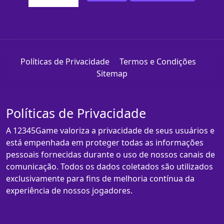
Políticas de Privacidade
Termos e Condições
Sitemap
Políticas de Privacidade
A 12345Game valoriza a privacidade de seus usuários e
está empenhada em proteger todas as informações
pessoais fornecidas durante o uso de nossos canais de
comunicação. Todos os dados coletados são utilizados
exclusivamente para fins de melhoria contínua da
experiência de nossos jogadores.