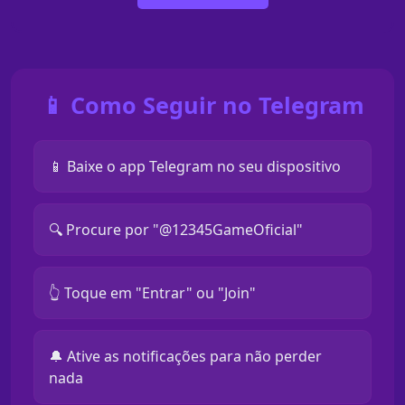
📱 Como Seguir no Telegram
📱 Baixe o app Telegram no seu dispositivo
🔍 Procure por "@12345GameOficial"
👆 Toque em "Entrar" ou "Join"
🔔 Ative as notificações para não perder
nada