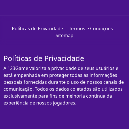
Políticas de Privacidade
Termos e Condições
Sitemap
Políticas de Privacidade
A 123Game valoriza a privacidade de seus usuários e
está empenhada em proteger todas as informações
pessoais fornecidas durante o uso de nossos canais de
comunicação. Todos os dados coletados são utilizados
exclusivamente para fins de melhoria contínua da
experiência de nossos jogadores.