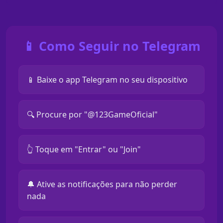
📱 Como Seguir no Telegram
📱 Baixe o app Telegram no seu dispositivo
🔍 Procure por "@123GameOficial"
👆 Toque em "Entrar" ou "Join"
🔔 Ative as notificações para não perder
nada