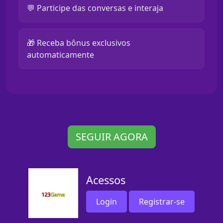
💬 Participe das conversas e interaja
🎁 Receba bônus exclusivos
automaticamente
SEGUIR AGORA
Acessos
Login
Registrar-se