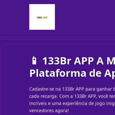
📱 133Br APP A 
Plataforma de A
Cadastre-se na 133Br APP para ganhar 
cada recarga. Com a 133Br APP, você t
incríveis e uma experiência de jogo inig
vencedores agora!