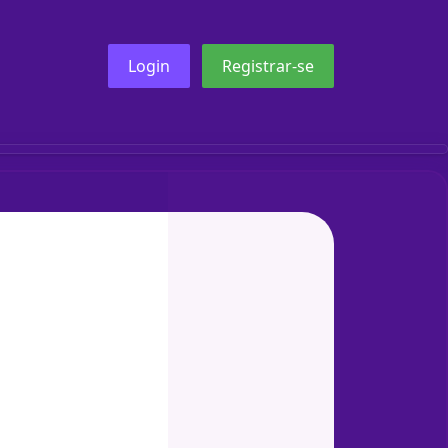
Login
Registrar-se