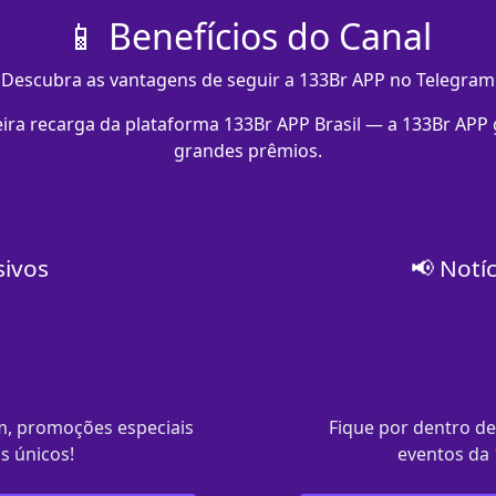
📱 Benefícios do Canal
Descubra as vantagens de seguir a 133Br APP no Telegram
a recarga da plataforma 133Br APP Brasil — a 133Br APP 
grandes prêmios.
sivos
📢 Notí
m, promoções especiais
Fique por dentro d
s únicos!
eventos da