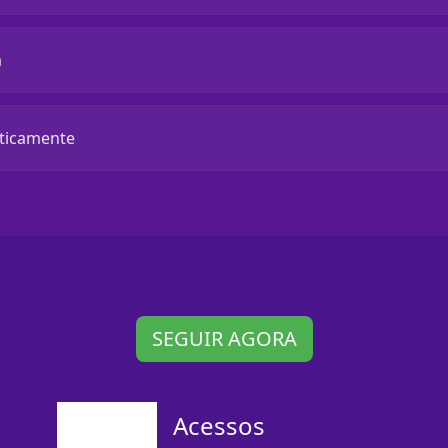
a
aticamente
SEGUIR AGORA
Acessos