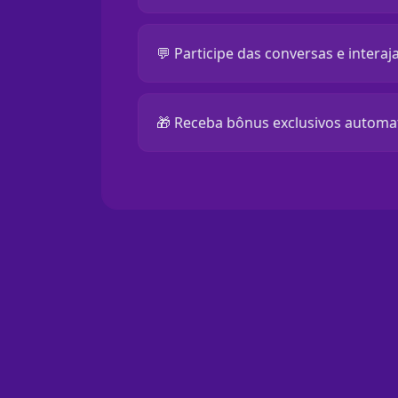
💬 Participe das conversas e interaj
🎁 Receba bônus exclusivos autom