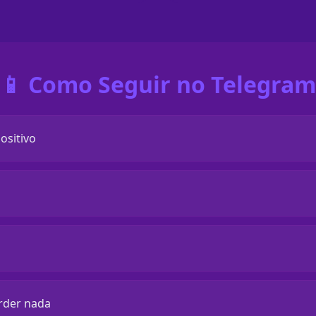
📱 Como Seguir no Telegram
ositivo
erder nada