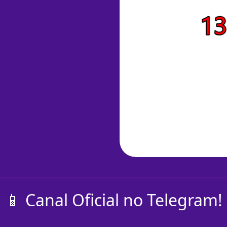
📱 Canal Oficial no Telegram!