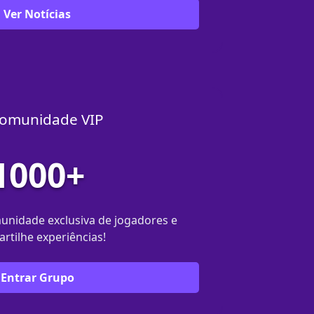
Ver Notícias
Comunidade VIP
1000+
unidade exclusiva de jogadores e
rtilhe experiências!
Entrar Grupo