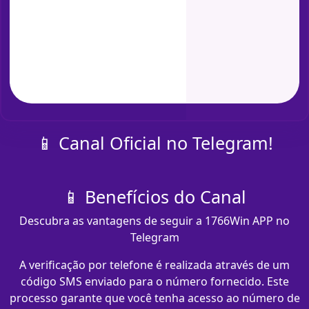
📱 Canal Oficial no Telegram!
📱 Benefícios do Canal
Descubra as vantagens de seguir a 1766Win APP no
Telegram
A verificação por telefone é realizada através de um
código SMS enviado para o número fornecido. Este
processo garante que você tenha acesso ao número de