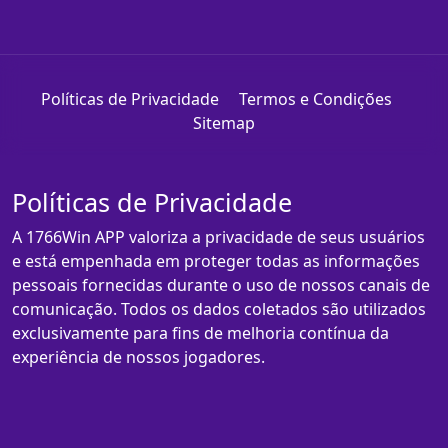
Políticas de Privacidade
Termos e Condições
Sitemap
Políticas de Privacidade
A 1766Win APP valoriza a privacidade de seus usuários
e está empenhada em proteger todas as informações
pessoais fornecidas durante o uso de nossos canais de
comunicação. Todos os dados coletados são utilizados
exclusivamente para fins de melhoria contínua da
experiência de nossos jogadores.