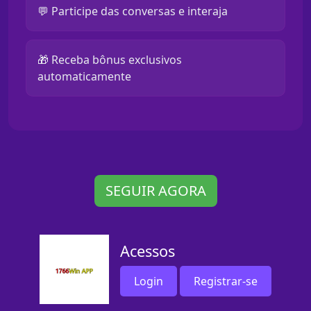
💬 Participe das conversas e interaja
🎁 Receba bônus exclusivos
automaticamente
SEGUIR AGORA
Acessos
Login
Registrar-se