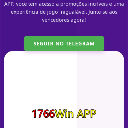
APP, você tem acesso a promoções incríveis e uma
experiência de jogo inigualável. Junte-se aos
vencedores agora!
SEGUIR NO TELEGRAM