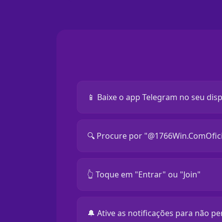
📱 Baixe o app Telegram no seu disp
🔍 Procure por "@1766Win.ComOfici
👆 Toque em "Entrar" ou "Join"
🔔 Ative as notificações para não p