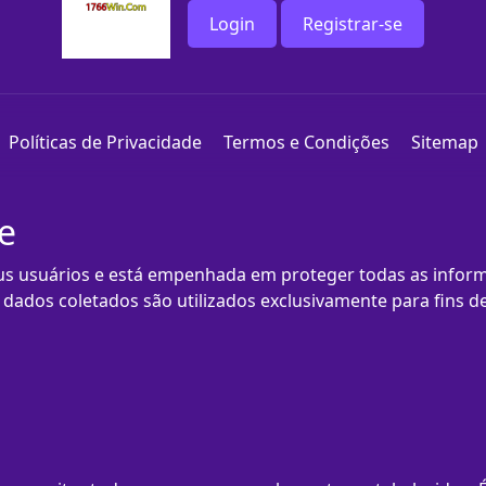
Login
Registrar-se
Políticas de Privacidade
Termos e Condições
Sitemap
de
eus usuários e está empenhada em proteger todas as infor
dados coletados são utilizados exclusivamente para fins d