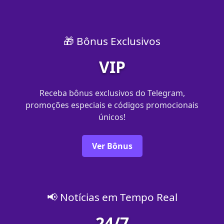
🎁 Bônus Exclusivos
VIP
Receba bônus exclusivos do Telegram,
promoções especiais e códigos promocionais
únicos!
Ver Bônus
📢 Notícias em Tempo Real
24/7