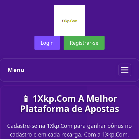
Login
Registrar-se
Menu
📱 1Xkp.Com A Melhor
Plataforma de Apostas
Cadastre-se na 1Xkp.Com para ganhar bônus no
cadastro e em cada recarga. Com a 1Xkp.Com,