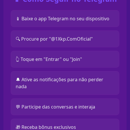
📱 Baixe o app Telegram no seu dispositivo
🔍 Procure por "@1Xkp.ComOficial"
👆 Toque em "Entrar" ou "Join"
🔔 Ative as notificações para não perder
nada
💬 Participe das conversas e interaja
🎁 Receba bônus exclusivos