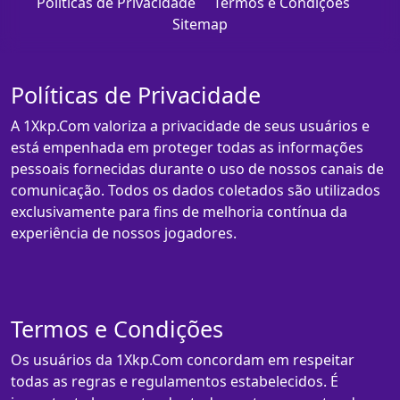
Políticas de Privacidade
Termos e Condições
Sitemap
Políticas de Privacidade
A 1Xkp.Com valoriza a privacidade de seus usuários e
está empenhada em proteger todas as informações
pessoais fornecidas durante o uso de nossos canais de
comunicação. Todos os dados coletados são utilizados
exclusivamente para fins de melhoria contínua da
experiência de nossos jogadores.
Termos e Condições
Os usuários da 1Xkp.Com concordam em respeitar
todas as regras e regulamentos estabelecidos. É