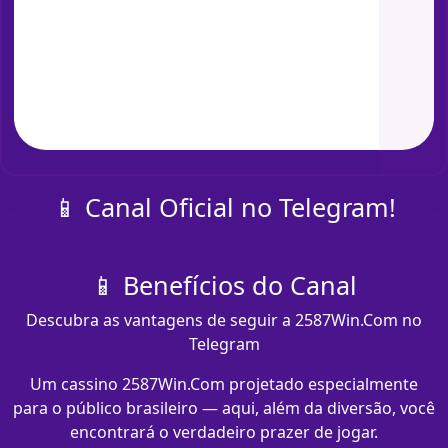
📱 Canal Oficial no Telegram!
📱 Benefícios do Canal
Descubra as vantagens de seguir a 2587Win.Com no
Telegram
Um cassino 2587Win.Com projetado especialmente
para o público brasileiro — aqui, além da diversão, você
encontrará o verdadeiro prazer de jogar.