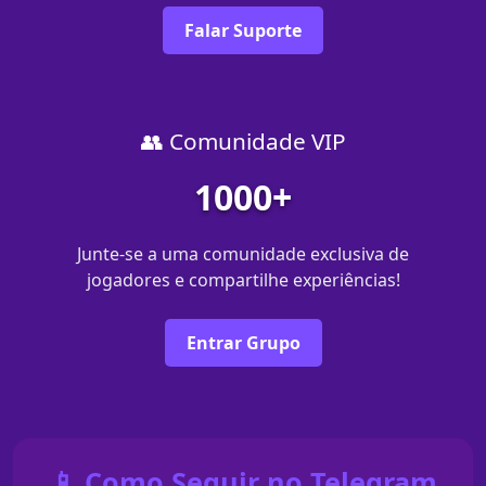
Falar Suporte
👥 Comunidade VIP
1000+
Junte-se a uma comunidade exclusiva de
jogadores e compartilhe experiências!
Entrar Grupo
📱 Como Seguir no Telegram