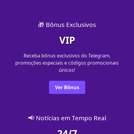
🎁 Bônus Exclusivos
VIP
Receba bônus exclusivos do Telegram,
promoções especiais e códigos promocionais
únicos!
Ver Bônus
📢 Notícias em Tempo Real
24/7