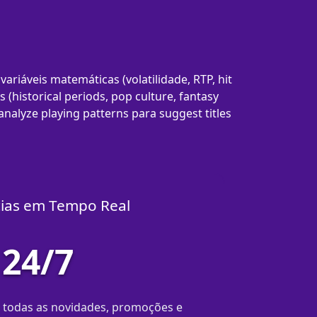
iáveis matemáticas (volatilidade, RTP, hit
 (historical periods, pop culture, fantasy
nalyze playing patterns para suggest titles
cias em Tempo Real
24/7
e todas as novidades, promoções e