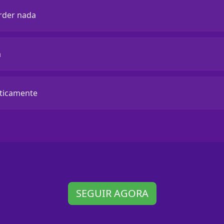
erder nada
a
aticamente
SEGUIR AGORA