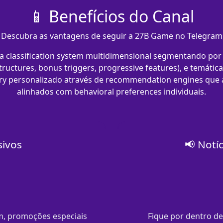
📱 Benefícios do Canal
Descubra as vantagens de seguir a 27B Game no Telegram
classification system multidimensional segmentando por var
ructures, bonus triggers, progressive features), e temáticas
very personalizado através de recommendation engines que a
alinhados com behavioral preferences individuais.
sivos
📢 Notí
m, promoções especiais
Fique por dentro d