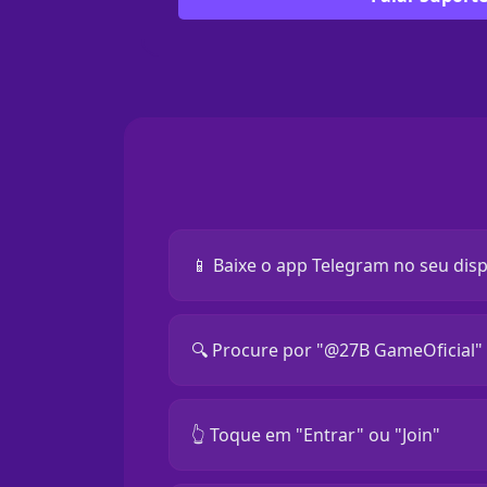
📱 Baixe o app Telegram no seu disp
🔍 Procure por "@27B GameOficial"
👆 Toque em "Entrar" ou "Join"