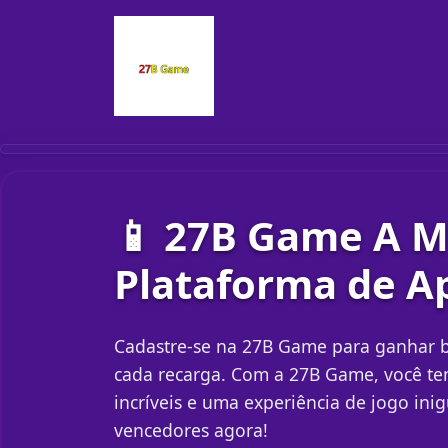
📱 27B Game A M
Plataforma de A
Cadastre-se na 27B Game para ganhar 
cada recarga. Com a 27B Game, você t
incríveis e uma experiência de jogo inig
vencedores agora!