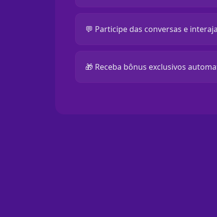
💬 Participe das conversas e interaj
🎁 Receba bônus exclusivos autom