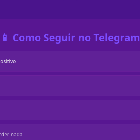
📱 Como Seguir no Telegram
ositivo
erder nada