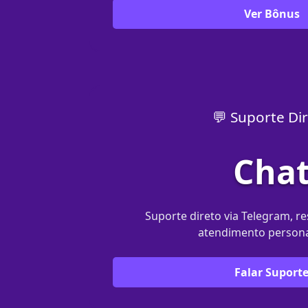
Ver Bônus
💬 Suporte Di
Cha
Suporte direto via Telegram, r
atendimento persona
Falar Suport