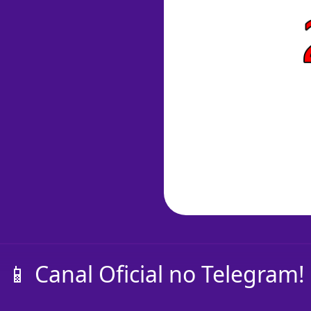
📱 Canal Oficial no Telegram!