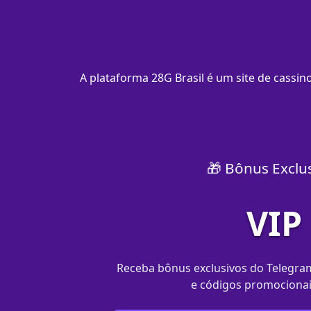
A plataforma 28G Brasil é um site de cassin
🎁 Bônus Exclu
VIP
Receba bônus exclusivos do Telegra
e códigos promocionai