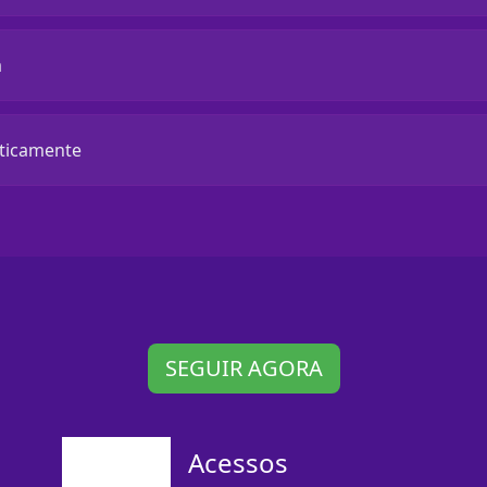
a
aticamente
SEGUIR AGORA
Acessos