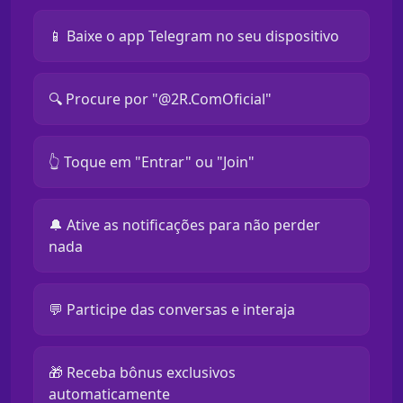
📱 Baixe o app Telegram no seu dispositivo
🔍 Procure por "@2R.ComOficial"
👆 Toque em "Entrar" ou "Join"
🔔 Ative as notificações para não perder
nada
💬 Participe das conversas e interaja
🎁 Receba bônus exclusivos
automaticamente