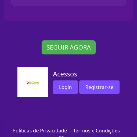
SEGUIR AGORA
Acessos
Login
Registrar-se
Políticas de Privacidade
Termos e Condições