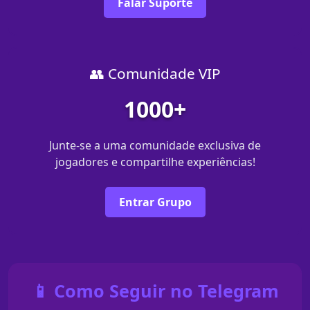
Falar Suporte
👥 Comunidade VIP
1000+
Junte-se a uma comunidade exclusiva de
jogadores e compartilhe experiências!
Entrar Grupo
📱 Como Seguir no Telegram