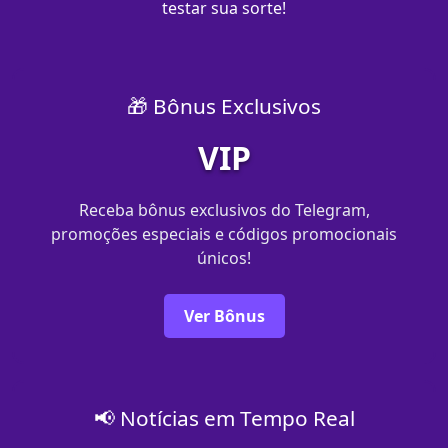
testar sua sorte!
🎁 Bônus Exclusivos
VIP
Receba bônus exclusivos do Telegram,
promoções especiais e códigos promocionais
únicos!
Ver Bônus
📢 Notícias em Tempo Real