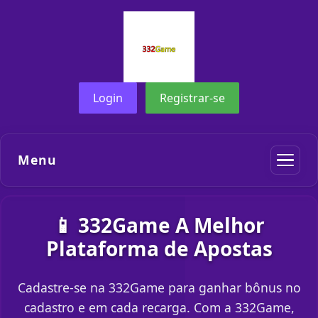
Login
Registrar-se
Menu
📱 332Game A Melhor
Plataforma de Apostas
Cadastre-se na 332Game para ganhar bônus no
cadastro e em cada recarga. Com a 332Game,