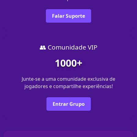
Falar Suporte
👥 Comunidade VIP
1000+
Junte-se a uma comunidade exclusiva de
jogadores e compartilhe experiências!
Entrar Grupo