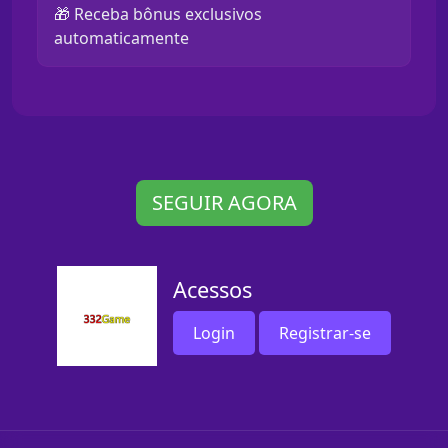
🎁 Receba bônus exclusivos
automaticamente
SEGUIR AGORA
Acessos
Login
Registrar-se