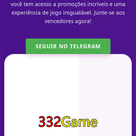
você tem acesso a promoções incríveis e uma
experiência de jogo inigualável. Junte-se aos
vencedores agora!
SEGUIR NO TELEGRAM