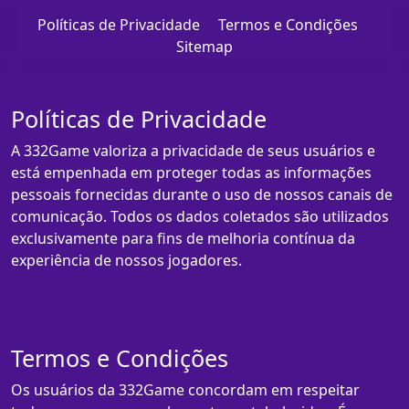
Políticas de Privacidade
Termos e Condições
Sitemap
Políticas de Privacidade
A 332Game valoriza a privacidade de seus usuários e
está empenhada em proteger todas as informações
pessoais fornecidas durante o uso de nossos canais de
comunicação. Todos os dados coletados são utilizados
exclusivamente para fins de melhoria contínua da
experiência de nossos jogadores.
Termos e Condições
Os usuários da 332Game concordam em respeitar