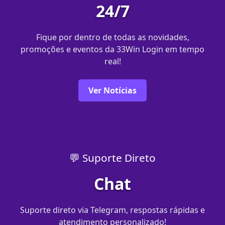
24/7
Fique por dentro de todas as novidades,
promoções e eventos da 33Win Login em tempo
real!
Ver Notícias
💬 Suporte Direto
Chat
Suporte direto via Telegram, respostas rápidas e
atendimento personalizado!