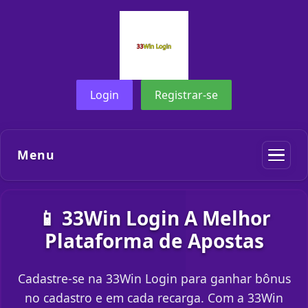
Login
Registrar-se
Menu
📱 33Win Login A Melhor
Plataforma de Apostas
Cadastre-se na 33Win Login para ganhar bônus
no cadastro e em cada recarga. Com a 33Win