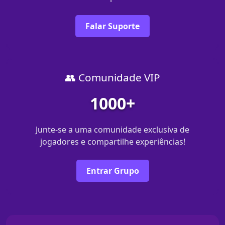
Falar Suporte
👥 Comunidade VIP
1000+
Junte-se a uma comunidade exclusiva de
jogadores e compartilhe experiências!
Entrar Grupo