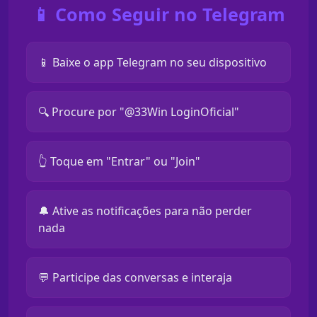
📱 Como Seguir no Telegram
📱 Baixe o app Telegram no seu dispositivo
🔍 Procure por "@33Win LoginOficial"
👆 Toque em "Entrar" ou "Join"
🔔 Ative as notificações para não perder
nada
💬 Participe das conversas e interaja