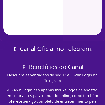
📱 Canal Oficial no Telegram!
📱 Benefícios do Canal
Descubra as vantagens de seguir a 33Win Login no
Telegram
A 33Win Login não apenas trouxe jogos de apostas
emocionantes para o mundo online, como também
oferece serviço completo de entretenimento pela