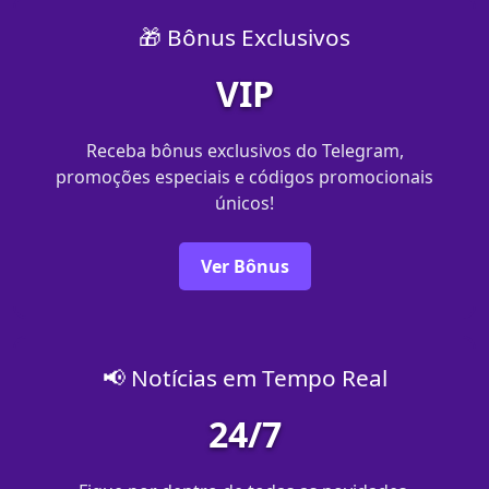
🎁 Bônus Exclusivos
VIP
Receba bônus exclusivos do Telegram,
promoções especiais e códigos promocionais
únicos!
Ver Bônus
📢 Notícias em Tempo Real
24/7