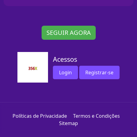
SEGUIR AGORA
Acessos
Login
Registrar-se
Políticas de Privacidade
Termos e Condições
Sitemap