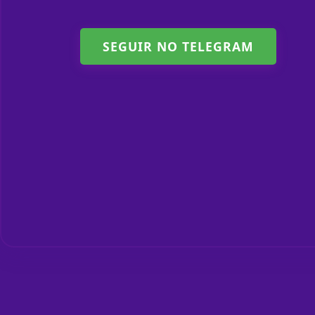
SEGUIR NO TELEGRAM