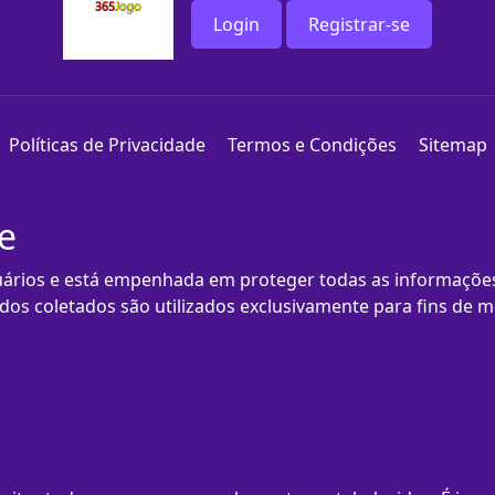
Login
Registrar-se
Políticas de Privacidade
Termos e Condições
Sitemap
de
suários e está empenhada em proteger todas as informaçõe
os coletados são utilizados exclusivamente para fins de m