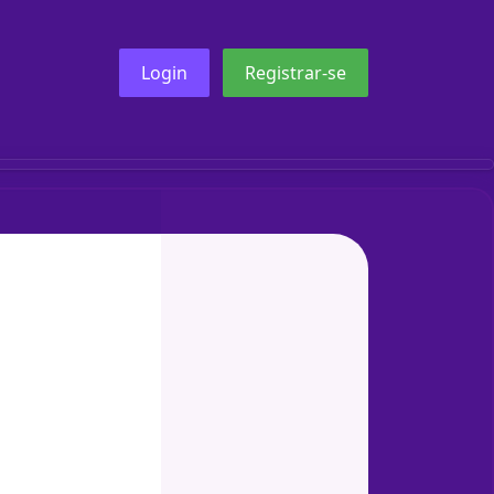
Login
Registrar-se