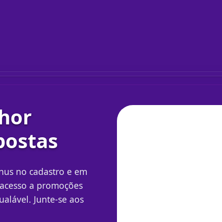
lhor
postas
nus no cadastro e em
 acesso a promoções
ualável. Junte-se aos