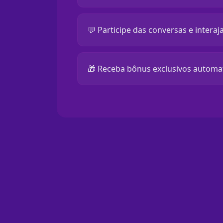
💬 Participe das conversas e interaj
🎁 Receba bônus exclusivos autom