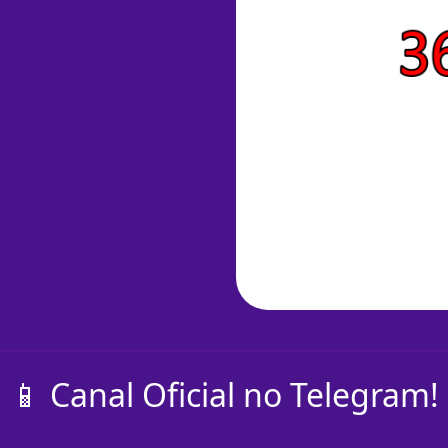
📱 Canal Oficial no Telegram!