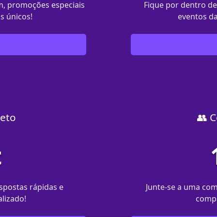
m, promoções especiais
Fique por dentro d
s únicos!
eventos d
reto
👥 
t
espostas rápidas e
Junte-se a uma com
lizado!
compa