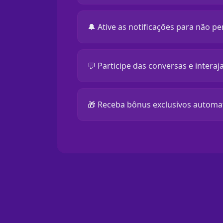
🔔 Ative as notificações para não p
💬 Participe das conversas e interaj
🎁 Receba bônus exclusivos autom