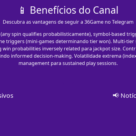
📱 Benefícios do Canal
Descubra as vantagens de seguir a 36Game no Telegram
(any spin qualifies probabilisticamente), symbol-based trig
e triggers (mini-games determinando tier won). Multi-tie
 win probabilities inversely related para jackpot size. Contr
itindo informed decision-making. Volatilidade extrema (ind
management para sustained play sessions.
sivos
📢 Notí