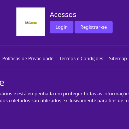
Acessos
Login
Registrar-se
Políticas de Privacidade
Termos e Condições
Sitemap
de
suários e está empenhada em proteger todas as informaçõe
os coletados são utilizados exclusivamente para fins de m