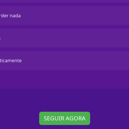
erder nada
a
aticamente
SEGUIR AGORA