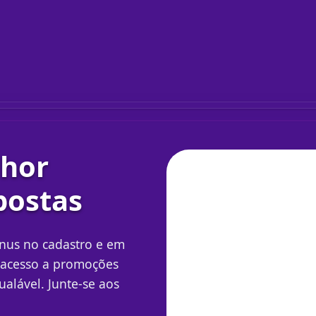
lhor
postas
nus no cadastro e em
 acesso a promoções
ualável. Junte-se aos