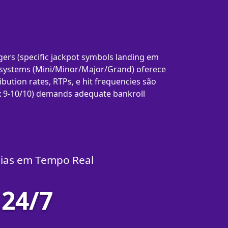
gers (specific jackpot symbols landing em
r systems (Mini/Minor/Major/Grand) oferece
ibution rates, RTPs, e hit frequencies são
ex 9-10/10) demands adequate bankroll
cias em Tempo Real
24/7