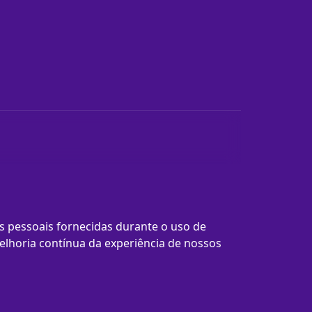
s pessoais fornecidas durante o uso de
elhoria contínua da experiência de nossos