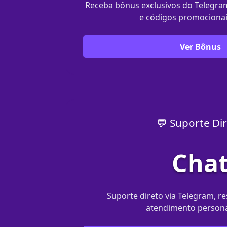
Receba bônus exclusivos do Telegra
e códigos promocionai
Ver Bônus
💬 Suporte Di
Cha
Suporte direto via Telegram, r
atendimento persona