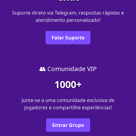
Suporte direto via Telegram, respostas rápidas e
atendimento personalizado!
Falar Suporte
👥 Comunidade VIP
1000+
Junte-se a uma comunidade exclusiva de
jogadores e compartilhe experiências!
Entrar Grupo