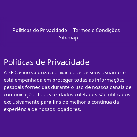
Políticas de Privacidade
Termos e Condições
Sitemap
Políticas de Privacidade
A 3F Casino valoriza a privacidade de seus usuários e
está empenhada em proteger todas as informações
pessoais fornecidas durante o uso de nossos canais de
comunicação. Todos os dados coletados são utilizados
exclusivamente para fins de melhoria contínua da
experiência de nossos jogadores.