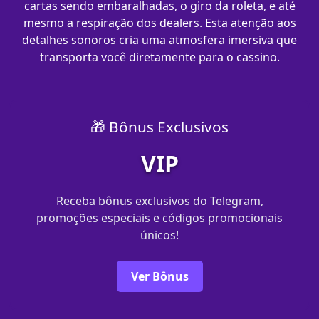
cartas sendo embaralhadas, o giro da roleta, e até
mesmo a respiração dos dealers. Esta atenção aos
detalhes sonoros cria uma atmosfera imersiva que
transporta você diretamente para o cassino.
🎁 Bônus Exclusivos
VIP
Receba bônus exclusivos do Telegram,
promoções especiais e códigos promocionais
únicos!
Ver Bônus