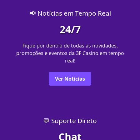
📢 Notícias em Tempo Real
24/7
Fique por dentro de todas as novidades,
promoções e eventos da 3F Casino em tempo
real!
Ver Notícias
💬 Suporte Direto
Chat