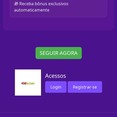
🎁 Receba bônus exclusivos
automaticamente
SEGUIR AGORA
Acessos
Login
Registrar-se