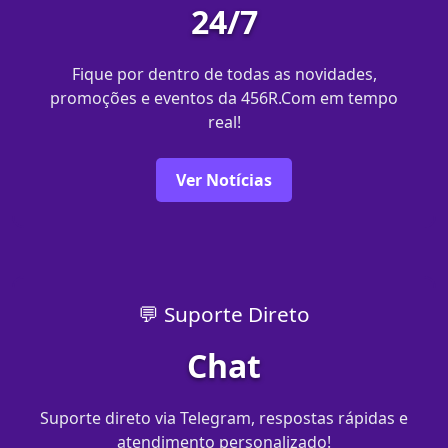
24/7
Fique por dentro de todas as novidades,
promoções e eventos da 456R.Com em tempo
real!
Ver Notícias
💬 Suporte Direto
Chat
Suporte direto via Telegram, respostas rápidas e
atendimento personalizado!