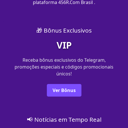
plataforma 456R.Com Brasil .
🎁 Bônus Exclusivos
VIP
Receba bônus exclusivos do Telegram,
promoções especiais e códigos promocionais
únicos!
Ver Bônus
📢 Notícias em Tempo Real