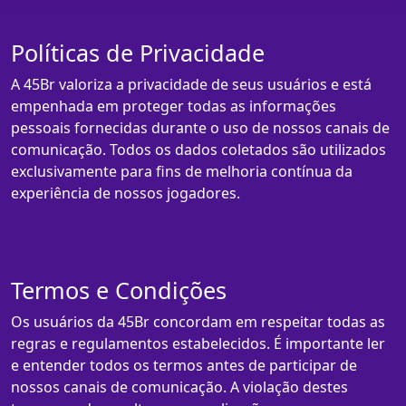
Políticas de Privacidade
A 45Br valoriza a privacidade de seus usuários e está
empenhada em proteger todas as informações
pessoais fornecidas durante o uso de nossos canais de
comunicação. Todos os dados coletados são utilizados
exclusivamente para fins de melhoria contínua da
experiência de nossos jogadores.
Termos e Condições
Os usuários da 45Br concordam em respeitar todas as
regras e regulamentos estabelecidos. É importante ler
e entender todos os termos antes de participar de
nossos canais de comunicação. A violação destes