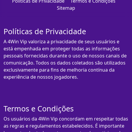
Políticas de Privacidade
Termos e Condições
Sitemap
Políticas de Privacidade
A 4Win Vip valoriza a privacidade de seus usuários e
está empenhada em proteger todas as informações
pessoais fornecidas durante o uso de nossos canais de
comunicação. Todos os dados coletados são utilizados
exclusivamente para fins de melhoria contínua da
experiência de nossos jogadores.
Termos e Condições
Os usuários da 4Win Vip concordam em respeitar todas
as regras e regulamentos estabelecidos. É importante