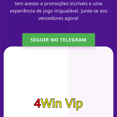
tem acesso a promoções incríveis e uma
experiência de jogo inigualável. Junte-se aos
vencedores agora!
SEGUIR NO TELEGRAM