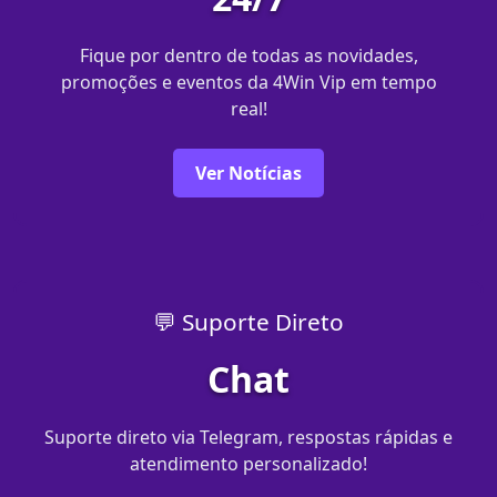
Fique por dentro de todas as novidades,
promoções e eventos da 4Win Vip em tempo
real!
Ver Notícias
💬 Suporte Direto
Chat
Suporte direto via Telegram, respostas rápidas e
atendimento personalizado!