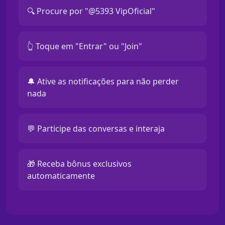
🔍 Procure por "@5393 VipOficial"
👆 Toque em "Entrar" ou "Join"
🔔 Ative as notificações para não perder
nada
💬 Participe das conversas e interaja
🎁 Receba bônus exclusivos
automaticamente