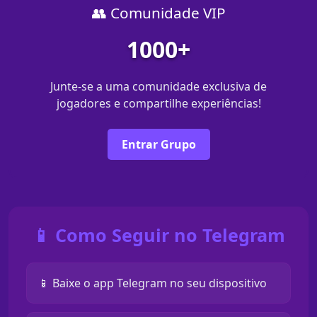
👥 Comunidade VIP
1000+
Junte-se a uma comunidade exclusiva de
jogadores e compartilhe experiências!
Entrar Grupo
📱 Como Seguir no Telegram
📱 Baixe o app Telegram no seu dispositivo