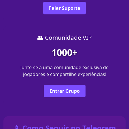
Falar Suporte
👥 Comunidade VIP
1000+
Junte-se a uma comunidade exclusiva de
jogadores e compartilhe experiências!
Entrar Grupo
📱 Como Seguir no Telegram