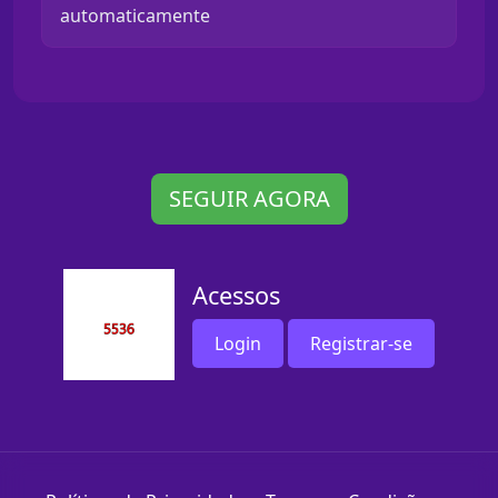
automaticamente
SEGUIR AGORA
Acessos
Login
Registrar-se