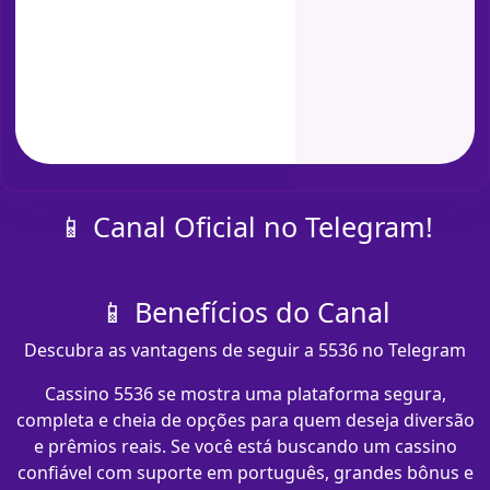
📱 Canal Oficial no Telegram!
📱 Benefícios do Canal
Descubra as vantagens de seguir a 5536 no Telegram
Cassino 5536 se mostra uma plataforma segura,
completa e cheia de opções para quem deseja diversão
e prêmios reais. Se você está buscando um cassino
confiável com suporte em português, grandes bônus e