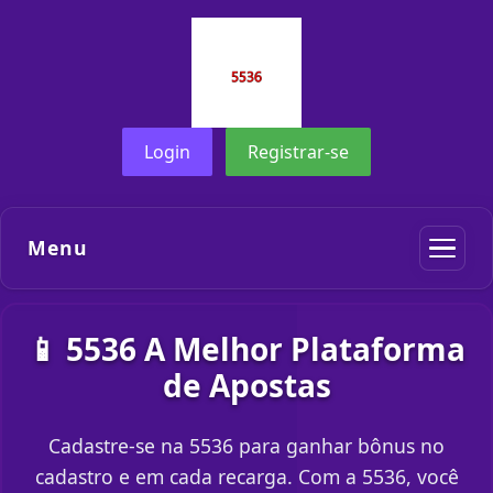
Login
Registrar-se
Menu
📱 5536 A Melhor Plataforma
de Apostas
Cadastre-se na 5536 para ganhar bônus no
cadastro e em cada recarga. Com a 5536, você