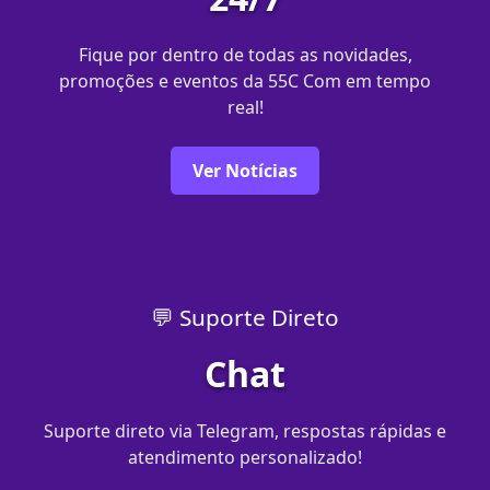
Fique por dentro de todas as novidades,
promoções e eventos da 55C Com em tempo
real!
Ver Notícias
💬 Suporte Direto
Chat
Suporte direto via Telegram, respostas rápidas e
atendimento personalizado!