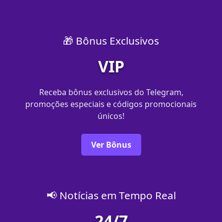
🎁 Bônus Exclusivos
VIP
Receba bônus exclusivos do Telegram,
promoções especiais e códigos promocionais
únicos!
Ver Bônus
📢 Notícias em Tempo Real
24/7