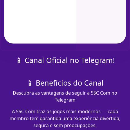
📱 Canal Oficial no Telegram!
📱 Benefícios do Canal
Descubra as vantagens de seguir a 55C Com no
Telegram
A 55C Com traz os jogos mais modernos — cada
membro tem garantida uma experiência divertida,
segura e sem preocupações.