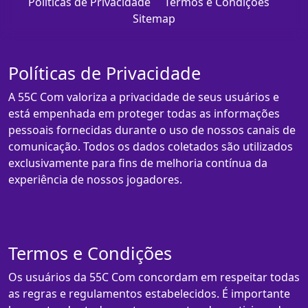
Políticas de Privacidade
Termos e Condições
Sitemap
Políticas de Privacidade
A 55C Com valoriza a privacidade de seus usuários e
está empenhada em proteger todas as informações
pessoais fornecidas durante o uso de nossos canais de
comunicação. Todos os dados coletados são utilizados
exclusivamente para fins de melhoria contínua da
experiência de nossos jogadores.
Termos e Condições
Os usuários da 55C Com concordam em respeitar todas
as regras e regulamentos estabelecidos. É importante