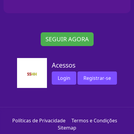
SEGUIR AGORA
Acessos
Login
Registrar-se
Políticas de Privacidade
Termos e Condições
Sitemap