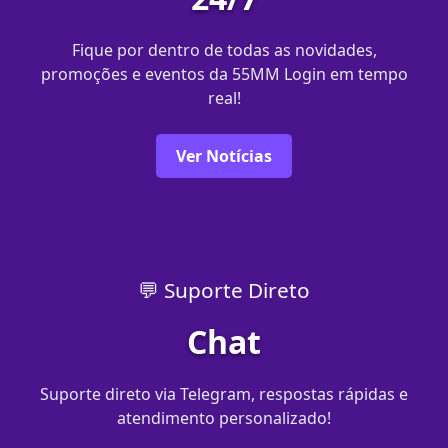
Fique por dentro de todas as novidades,
promoções e eventos da 55MM Login em tempo
real!
Ver Notícias
💬 Suporte Direto
Chat
Suporte direto via Telegram, respostas rápidas e
atendimento personalizado!