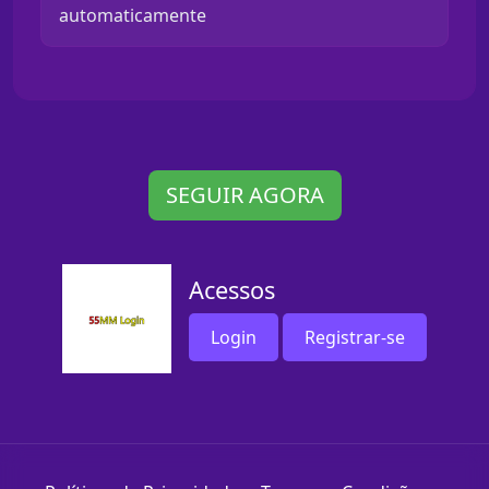
automaticamente
SEGUIR AGORA
Acessos
Login
Registrar-se