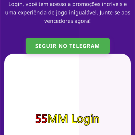
Login, você tem acesso a promoções incríveis e
uma experiência de jogo inigualável. Junte-se aos
vencedores agora!
SEGUIR NO TELEGRAM