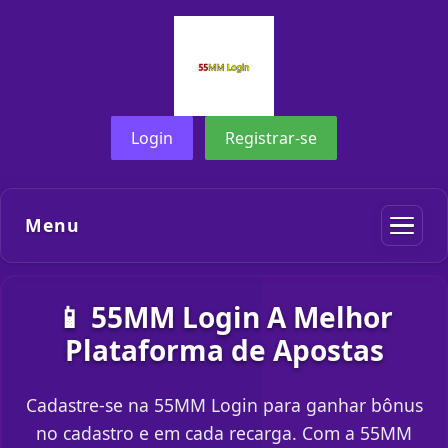
Login
Registrar-se
Menu
📱 55MM Login A Melhor
Plataforma de Apostas
Cadastre-se na 55MM Login para ganhar bônus
no cadastro e em cada recarga. Com a 55MM