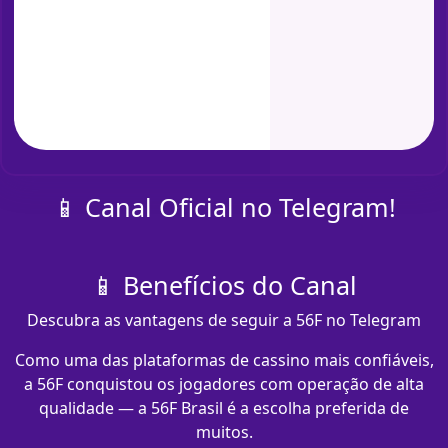
📱 Canal Oficial no Telegram!
📱 Benefícios do Canal
Descubra as vantagens de seguir a 56F no Telegram
Como uma das plataformas de cassino mais confiáveis,
a 56F conquistou os jogadores com operação de alta
qualidade — a 56F Brasil é a escolha preferida de
muitos.