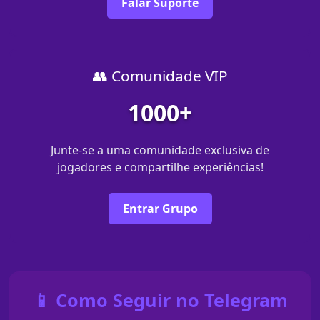
Falar Suporte
👥 Comunidade VIP
1000+
Junte-se a uma comunidade exclusiva de
jogadores e compartilhe experiências!
Entrar Grupo
📱 Como Seguir no Telegram