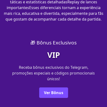
táticas e estatísticas detalhadasReplay de lances
importantesEsses diferenciais tornam a experiência
mais rica, educativa e divertida, especialmente para fãs
que gostam de acompanhar cada detalhe da partida.
🎁 Bônus Exclusivos
VIP
Receba bônus exclusivos do Telegram,
promoções especiais e códigos promocionais
únicos!
Ver Bônus