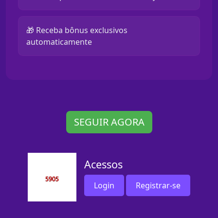
🎁 Receba bônus exclusivos
automaticamente
SEGUIR AGORA
Acessos
Login
Registrar-se