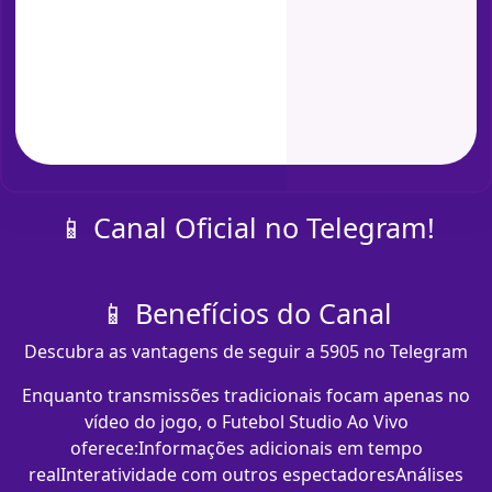
📱 Canal Oficial no Telegram!
📱 Benefícios do Canal
Descubra as vantagens de seguir a 5905 no Telegram
Enquanto transmissões tradicionais focam apenas no
vídeo do jogo, o Futebol Studio Ao Vivo
oferece:Informações adicionais em tempo
realInteratividade com outros espectadoresAnálises