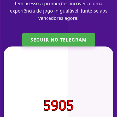
tem acesso a promoções incríveis e uma
experiência de jogo inigualável. Junte-se aos
vencedores agora!
SEGUIR NO TELEGRAM