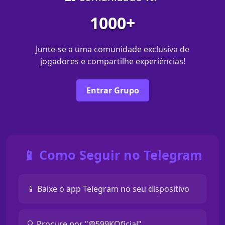
1000+
Junte-se a uma comunidade exclusiva de
jogadores e compartilhe experiências!
Entrar Grupo
📱 Como Seguir no Telegram
📱 Baixe o app Telegram no seu dispositivo
🔍 Procure por "@599KOficial"