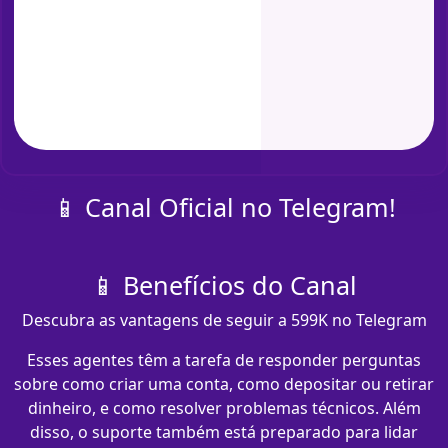
📱 Canal Oficial no Telegram!
📱 Benefícios do Canal
Descubra as vantagens de seguir a 599K no Telegram
Esses agentes têm a tarefa de responder perguntas
sobre como criar uma conta, como depositar ou retirar
dinheiro, e como resolver problemas técnicos. Além
disso, o suporte também está preparado para lidar