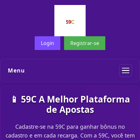
Login
Registrar-se
Menu
📱 59C A Melhor Plataforma
de Apostas
Cadastre-se na 59C para ganhar bônus no
cadastro e em cada recarga. Com a 59C, você tem