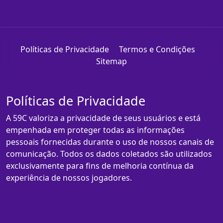
Políticas de Privacidade
Termos e Condições
Sitemap
Políticas de Privacidade
A 59C valoriza a privacidade de seus usuários e está
empenhada em proteger todas as informações
pessoais fornecidas durante o uso de nossos canais de
comunicação. Todos os dados coletados são utilizados
exclusivamente para fins de melhoria contínua da
experiência de nossos jogadores.