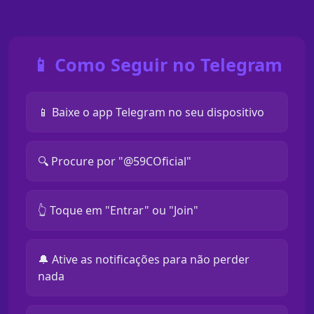
📱 Como Seguir no Telegram
📱 Baixe o app Telegram no seu dispositivo
🔍 Procure por "@59COficial"
👆 Toque em "Entrar" ou "Join"
🔔 Ative as notificações para não perder
nada