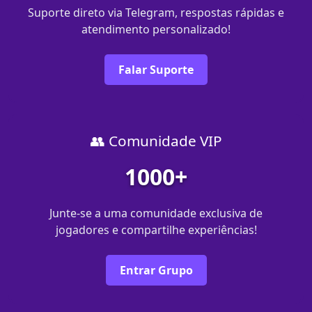
Suporte direto via Telegram, respostas rápidas e
atendimento personalizado!
Falar Suporte
👥 Comunidade VIP
1000+
Junte-se a uma comunidade exclusiva de
jogadores e compartilhe experiências!
Entrar Grupo