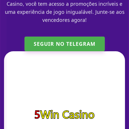
Casino, você tem acesso a promoções incríveis e
uma experiência de jogo inigualável. Junte-se aos
vencedores agora!
SEGUIR NO TELEGRAM