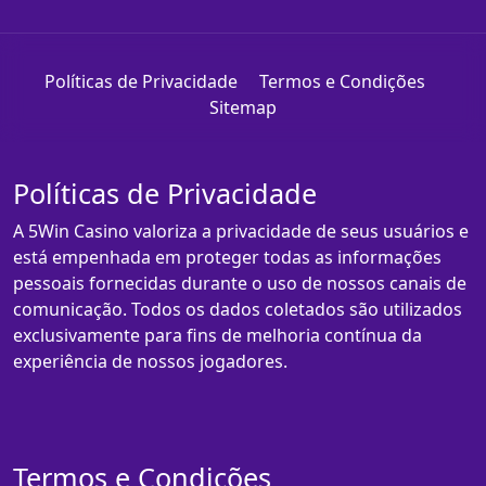
Políticas de Privacidade
Termos e Condições
Sitemap
Políticas de Privacidade
A 5Win Casino valoriza a privacidade de seus usuários e
está empenhada em proteger todas as informações
pessoais fornecidas durante o uso de nossos canais de
comunicação. Todos os dados coletados são utilizados
exclusivamente para fins de melhoria contínua da
experiência de nossos jogadores.
Termos e Condições