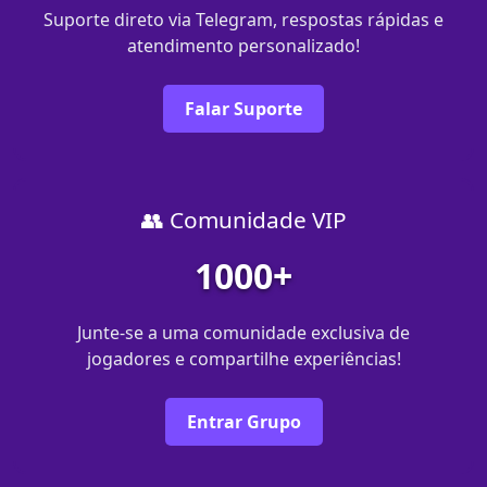
Suporte direto via Telegram, respostas rápidas e
atendimento personalizado!
Falar Suporte
👥 Comunidade VIP
1000+
Junte-se a uma comunidade exclusiva de
jogadores e compartilhe experiências!
Entrar Grupo