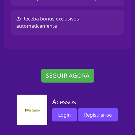
🎁 Receba bônus exclusivos
automaticamente
SEGUIR AGORA
Acessos
Login
Registrar-se