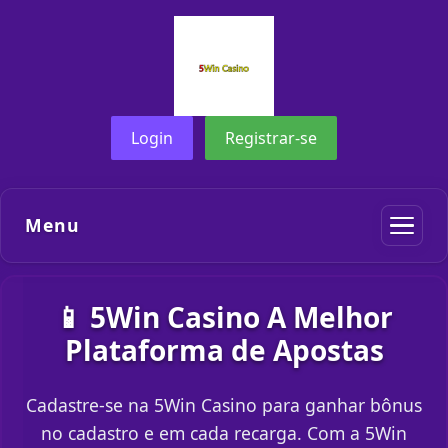
Login
Registrar-se
Menu
📱 5Win Casino A Melhor
Plataforma de Apostas
Cadastre-se na 5Win Casino para ganhar bônus
no cadastro e em cada recarga. Com a 5Win