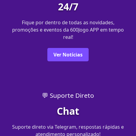
24/7
Fique por dentro de todas as novidades,
promoções e eventos da 600Jogo APP em tempo
real!
Ver Notícias
💬 Suporte Direto
Chat
Suporte direto via Telegram, respostas rápidas e
atendimento personalizado!