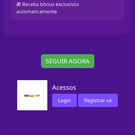
🎁 Receba bônus exclusivos
automaticamente
SEGUIR AGORA
Acessos
Login
Registrar-se