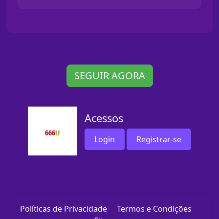
SEGUIR AGORA
Acessos
Login
Registrar-se
Políticas de Privacidade
Termos e Condições