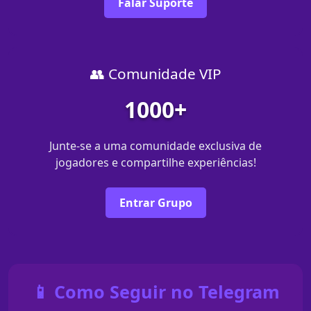
Falar Suporte
👥 Comunidade VIP
1000+
Junte-se a uma comunidade exclusiva de
jogadores e compartilhe experiências!
Entrar Grupo
📱 Como Seguir no Telegram