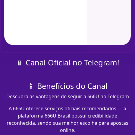
📱 Canal Oficial no Telegram!
📱 Benefícios do Canal
Descubra as vantagens de seguir a 666U no Telegram
A 666U oferece serviços oficiais recomendados — a
plataforma 666U Brasil possui credibilidade
reconhecida, sendo sua melhor escolha para apostas
online.