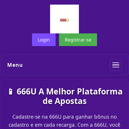
Login
Registrar-se
Menu
📱 666U A Melhor Plataforma
de Apostas
Cadastre-se na 666U para ganhar bônus no
cadastro e em cada recarga. Com a 666U, você