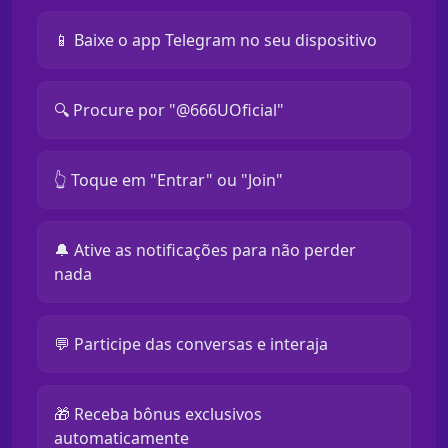
📱 Baixe o app Telegram no seu dispositivo
🔍 Procure por "@666UOficial"
👆 Toque em "Entrar" ou "Join"
🔔 Ative as notificações para não perder
nada
💬 Participe das conversas e interaja
🎁 Receba bônus exclusivos
automaticamente