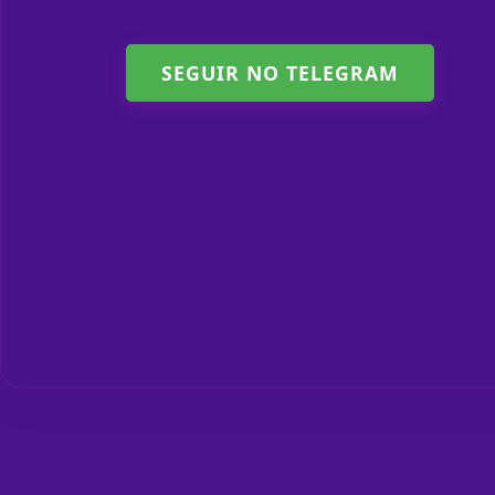
SEGUIR NO TELEGRAM