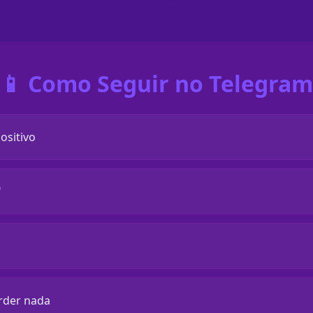
📱 Como Seguir no Telegram
ositivo
"
erder nada