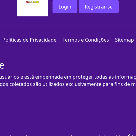
Login
Registrar-se
Políticas de Privacidade
Termos e Condições
Sitemap
de
s usuários e está empenhada em proteger todas as informa
os coletados são utilizados exclusivamente para fins de m