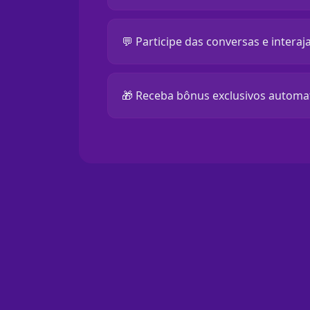
💬 Participe das conversas e interaj
🎁 Receba bônus exclusivos autom