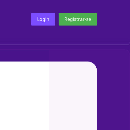
Login
Registrar-se