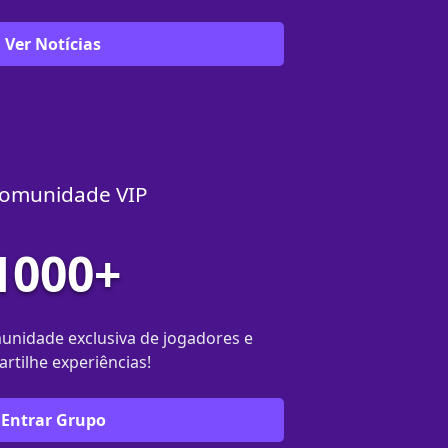
Ver Notícias
Comunidade VIP
1000+
unidade exclusiva de jogadores e
rtilhe experiências!
Entrar Grupo