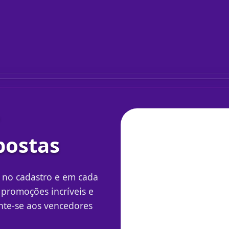
postas
 no cadastro e em cada
 promoções incríveis e
unte-se aos vencedores