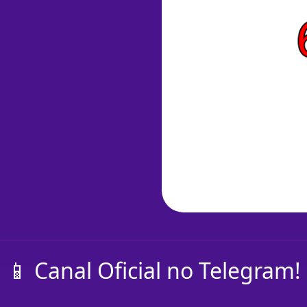
📱 Canal Oficial no Telegram!