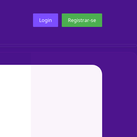
Login
Registrar-se