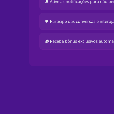
🔔 Ative as notificações para não p
💬 Participe das conversas e interaj
🎁 Receba bônus exclusivos autom