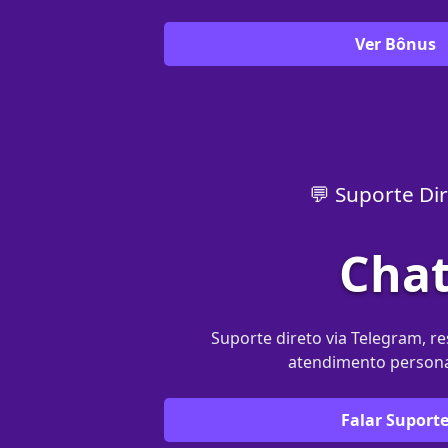
Ver Bônus
💬 Suporte Di
Cha
Suporte direto via Telegram, r
atendimento persona
Falar Suport