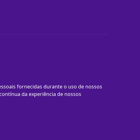
essoais fornecidas durante o uso de nossos
 contínua da experiência de nossos