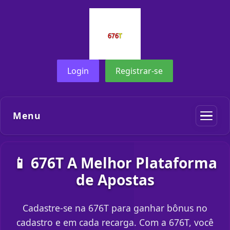
Login
Registrar-se
Menu
📱 676T A Melhor Plataforma
de Apostas
Cadastre-se na 676T para ganhar bônus no
cadastro e em cada recarga. Com a 676T, você