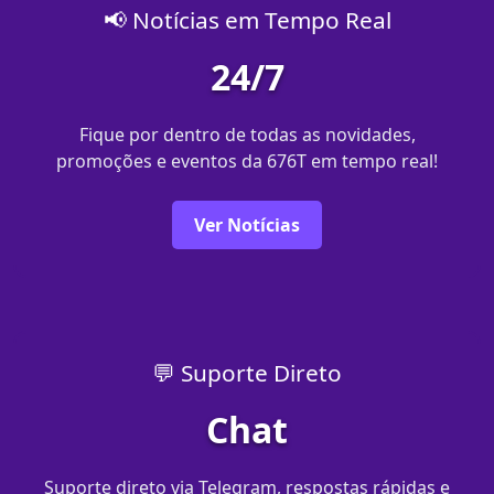
📢 Notícias em Tempo Real
24/7
Fique por dentro de todas as novidades,
promoções e eventos da 676T em tempo real!
Ver Notícias
💬 Suporte Direto
Chat
Suporte direto via Telegram, respostas rápidas e