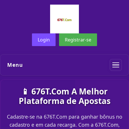
Login
Registrar-se
Menu
📱 676T.Com A Melhor
Plataforma de Apostas
Cadastre-se na 676T.Com para ganhar bônus no
cadastro e em cada recarga. Com a 676T.Com,