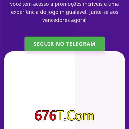
você tem acesso a promoções incríveis e uma
experiência de jogo inigualável. Junte-se aos
vencedores agora!
SEGUIR NO TELEGRAM