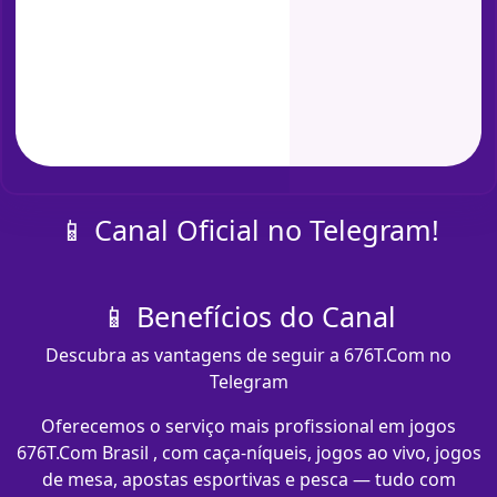
📱 Canal Oficial no Telegram!
📱 Benefícios do Canal
Descubra as vantagens de seguir a 676T.Com no
Telegram
Oferecemos o serviço mais profissional em jogos
676T.Com Brasil , com caça-níqueis, jogos ao vivo, jogos
de mesa, apostas esportivas e pesca — tudo com