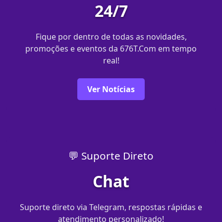
24/7
Fique por dentro de todas as novidades,
promoções e eventos da 676T.Com em tempo
real!
Ver Notícias
💬 Suporte Direto
Chat
Suporte direto via Telegram, respostas rápidas e
atendimento personalizado!