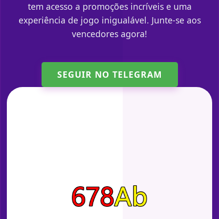
tem acesso a promoções incríveis e uma
experiência de jogo inigualável. Junte-se aos
vencedores agora!
SEGUIR NO TELEGRAM