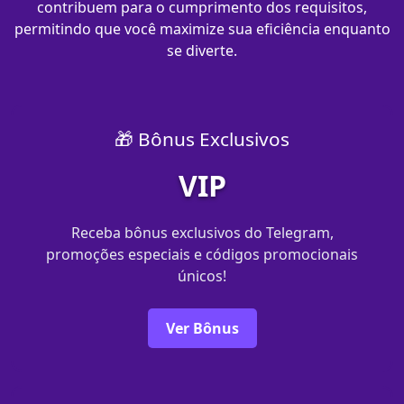
contribuem para o cumprimento dos requisitos,
permitindo que você maximize sua eficiência enquanto
se diverte.
🎁 Bônus Exclusivos
VIP
Receba bônus exclusivos do Telegram,
promoções especiais e códigos promocionais
únicos!
Ver Bônus