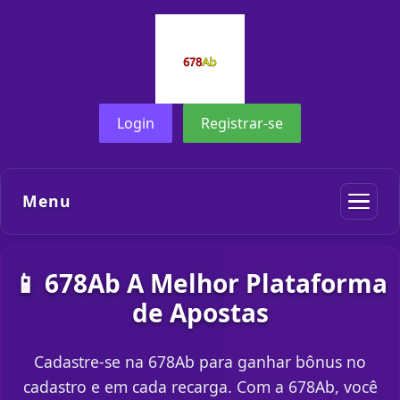
Login
Registrar-se
Menu
📱 678Ab A Melhor Plataforma
de Apostas
Cadastre-se na 678Ab para ganhar bônus no
cadastro e em cada recarga. Com a 678Ab, você