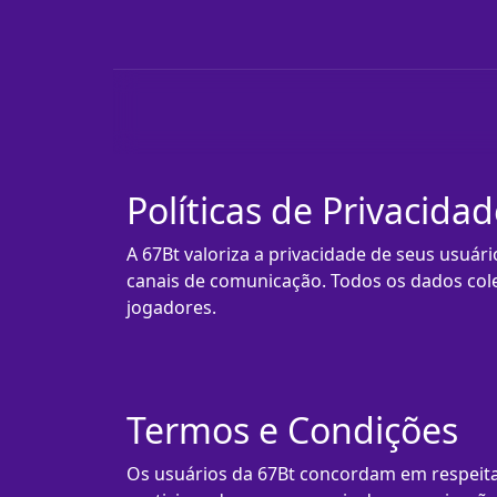
Políticas de Privacida
A 67Bt valoriza a privacidade de seus usuá
canais de comunicação. Todos os dados cole
jogadores.
Termos e Condições
Os usuários da 67Bt concordam em respeitar