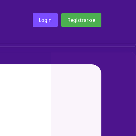
Login
Registrar-se