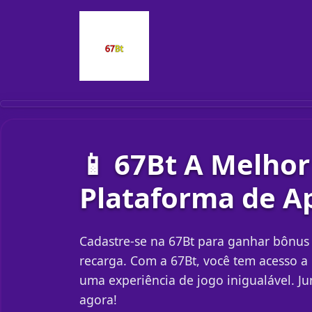
📱 67Bt A Melhor
Plataforma de A
Cadastre-se na 67Bt para ganhar bônus
recarga. Com a 67Bt, você tem acesso a
uma experiência de jogo inigualável. J
agora!