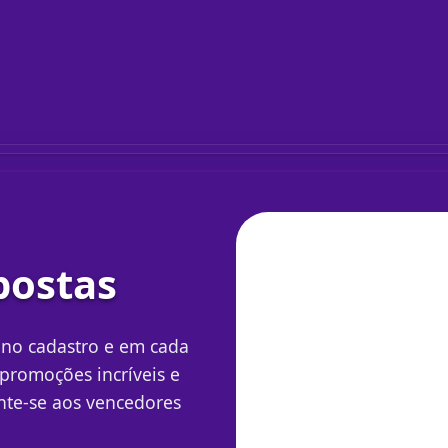
postas
 no cadastro e em cada
 promoções incríveis e
unte-se aos vencedores