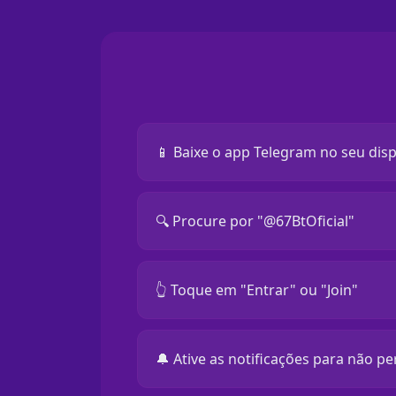
📱 Baixe o app Telegram no seu disp
🔍 Procure por "@67BtOficial"
👆 Toque em "Entrar" ou "Join"
🔔 Ative as notificações para não p