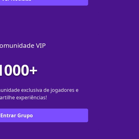
Comunidade VIP
1000+
unidade exclusiva de jogadores e
rtilhe experiências!
Entrar Grupo