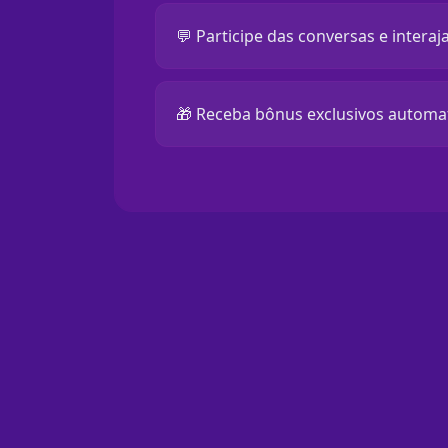
💬 Participe das conversas e interaj
🎁 Receba bônus exclusivos autom