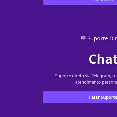
💬 Suporte Di
Cha
Suporte direto via Telegram, r
atendimento persona
Falar Suport