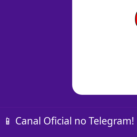
📱 Canal Oficial no Telegram!