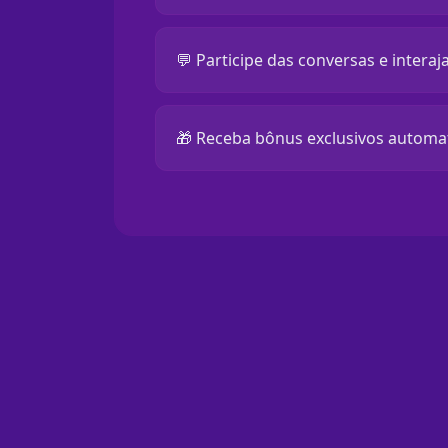
💬 Participe das conversas e interaj
🎁 Receba bônus exclusivos autom