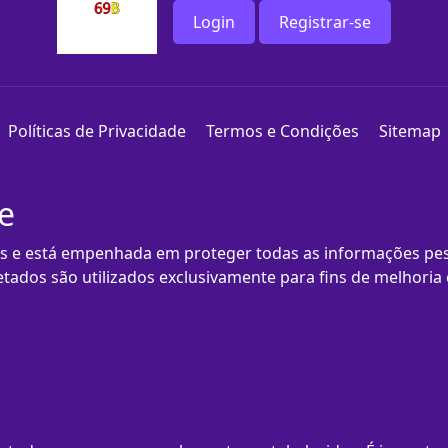
Login
Registrar-se
Políticas de Privacidade
Termos e Condições
Sitemap
de
ios e está empenhada em proteger todas as informações pe
tados são utilizados exclusivamente para fins de melhoria