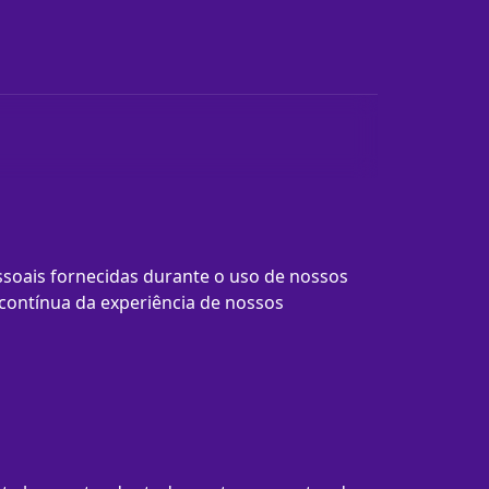
ssoais fornecidas durante o uso de nossos
 contínua da experiência de nossos