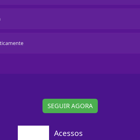
a
aticamente
SEGUIR AGORA
Acessos