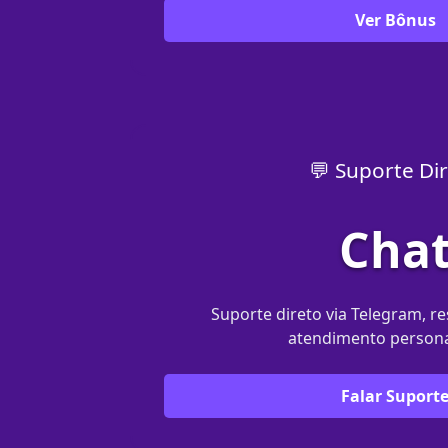
Ver Bônus
💬 Suporte Di
Cha
Suporte direto via Telegram, r
atendimento persona
Falar Suport