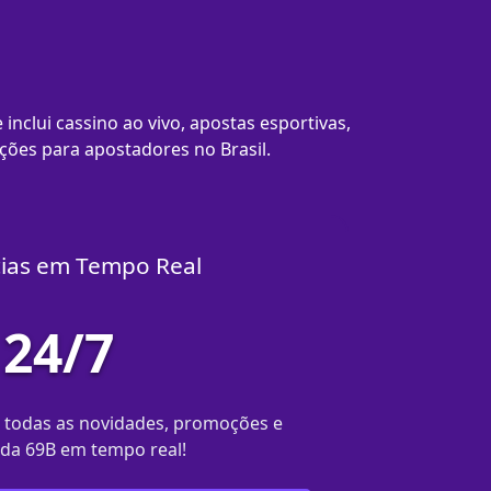
clui cassino ao vivo, apostas esportivas,
ções para apostadores no Brasil.
cias em Tempo Real
24/7
e todas as novidades, promoções e
 da 69B em tempo real!