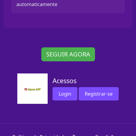
automaticamente
SEGUIR AGORA
Acessos
Login
Registrar-se