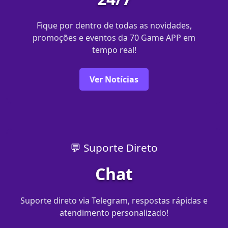
Fique por dentro de todas as novidades,
promoções e eventos da 70 Game APP em
tempo real!
Ver Notícias
💬 Suporte Direto
Chat
Suporte direto via Telegram, respostas rápidas e
atendimento personalizado!