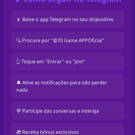
📱 Baixe o app Telegram no seu dispositivo
🔍 Procure por "@70 Game APPOficial"
👆 Toque em "Entrar" ou "Join"
🔔 Ative as notificações para não perder
nada
💬 Participe das conversas e interaja
🎁 Receba bônus exclusivos