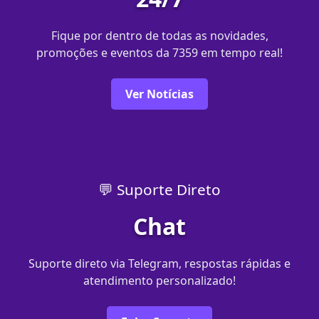
Fique por dentro de todas as novidades,
promoções e eventos da 7359 em tempo real!
Ver Notícias
💬 Suporte Direto
Chat
Suporte direto via Telegram, respostas rápidas e
atendimento personalizado!