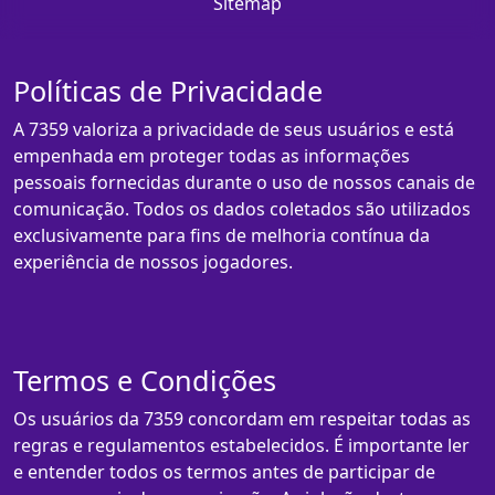
Sitemap
Políticas de Privacidade
A 7359 valoriza a privacidade de seus usuários e está
empenhada em proteger todas as informações
pessoais fornecidas durante o uso de nossos canais de
comunicação. Todos os dados coletados são utilizados
exclusivamente para fins de melhoria contínua da
experiência de nossos jogadores.
Termos e Condições
Os usuários da 7359 concordam em respeitar todas as
regras e regulamentos estabelecidos. É importante ler
e entender todos os termos antes de participar de