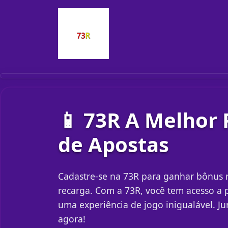
📱 73R A Melhor
de Apostas
Cadastre-se na 73R para ganhar bônus 
recarga. Com a 73R, você tem acesso a 
uma experiência de jogo inigualável. J
agora!