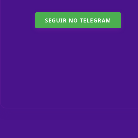
SEGUIR NO TELEGRAM