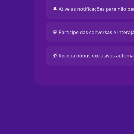
🔔 Ative as notificações para não p
💬 Participe das conversas e interaj
🎁 Receba bônus exclusivos autom