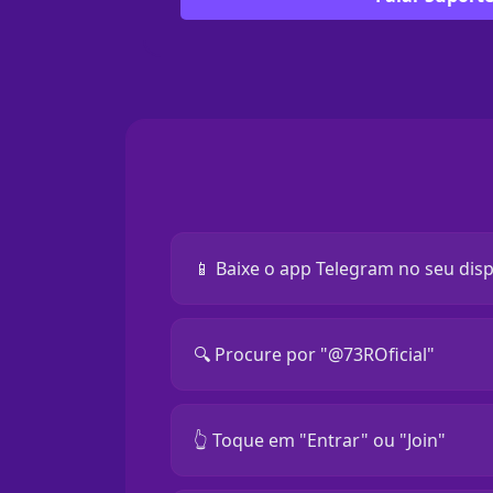
📱 Baixe o app Telegram no seu disp
🔍 Procure por "@73ROficial"
👆 Toque em "Entrar" ou "Join"