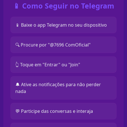
📱 Como Seguir no Telegram
📱 Baixe o app Telegram no seu dispositivo
🔍 Procure por "@7696 ComOficial"
👆 Toque em "Entrar" ou "Join"
🔔 Ative as notificações para não perder
nada
💬 Participe das conversas e interaja