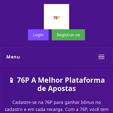
Login
Registrar-se
Menu
📱 76P A Melhor Plataforma
de Apostas
Cadastre-se na 76P para ganhar bônus no
cadastro e em cada recarga. Com a 76P, você tem