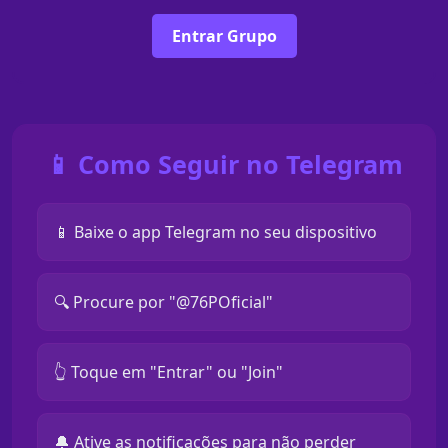
Entrar Grupo
📱 Como Seguir no Telegram
📱 Baixe o app Telegram no seu dispositivo
🔍 Procure por "@76POficial"
👆 Toque em "Entrar" ou "Join"
🔔 Ative as notificações para não perder