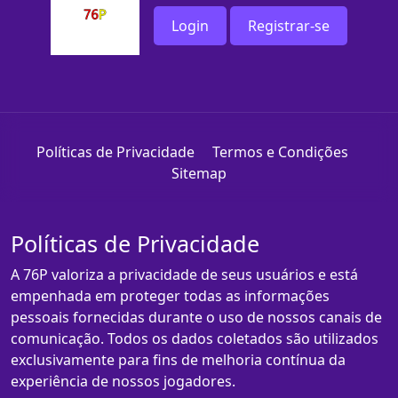
Login
Registrar-se
Políticas de Privacidade
Termos e Condições
Sitemap
Políticas de Privacidade
A 76P valoriza a privacidade de seus usuários e está
empenhada em proteger todas as informações
pessoais fornecidas durante o uso de nossos canais de
comunicação. Todos os dados coletados são utilizados
exclusivamente para fins de melhoria contínua da
experiência de nossos jogadores.