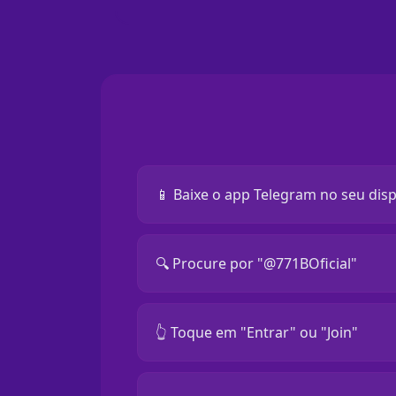
📱 Baixe o app Telegram no seu disp
🔍 Procure por "@771BOficial"
👆 Toque em "Entrar" ou "Join"