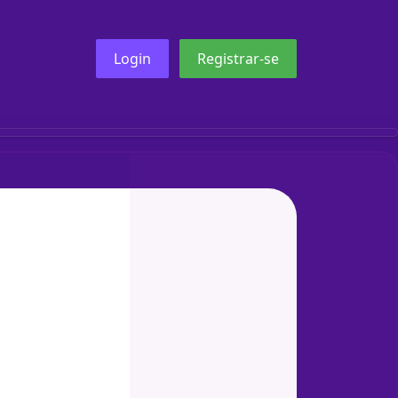
Login
Registrar-se