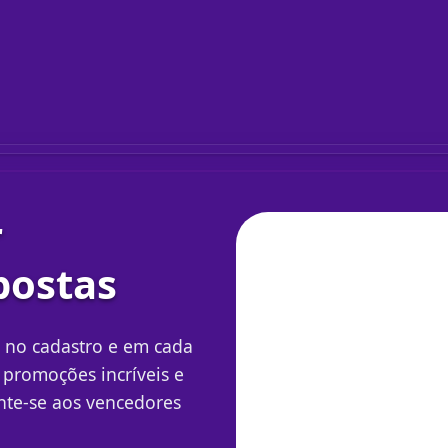
r
postas
 no cadastro e em cada
 promoções incríveis e
unte-se aos vencedores