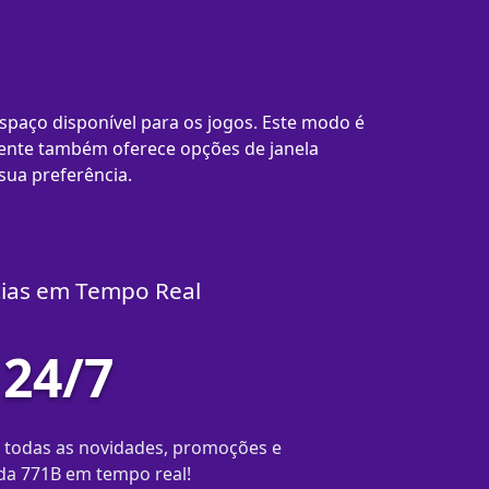
spaço disponível para os jogos. Este modo é
liente também oferece opções de janela
sua preferência.
cias em Tempo Real
24/7
e todas as novidades, promoções e
da 771B em tempo real!