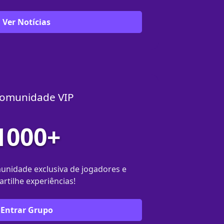
Ver Notícias
Comunidade VIP
1000+
unidade exclusiva de jogadores e
rtilhe experiências!
Entrar Grupo