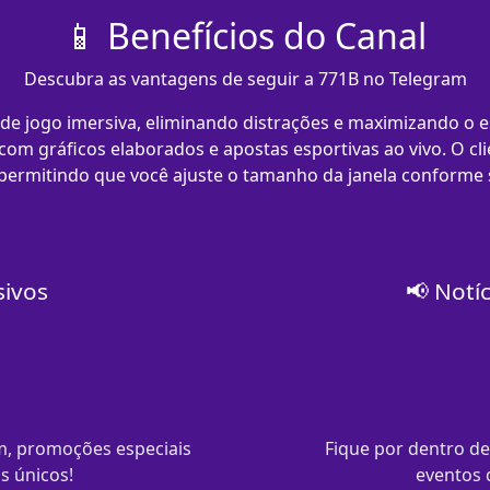
📱 Benefícios do Canal
Descubra as vantagens de seguir a 771B no Telegram
de jogo imersiva, eliminando distrações e maximizando o e
s com gráficos elaborados e apostas esportivas ao vivo. O c
 permitindo que você ajuste o tamanho da janela conforme 
sivos
📢 Notí
m, promoções especiais
Fique por dentro d
s únicos!
eventos 