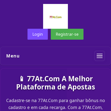
Login
Registrar-se
Menu
📱 77At.Com A Melhor
Plataforma de Apostas
Cadastre-se na 77At.Com para ganhar bônus no
cadastro e em cada recarga. Com a 77At.Com,