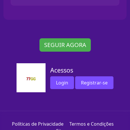
SEGUIR AGORA
Acessos
Login
Registrar-se
Políticas de Privacidade
Termos e Condições