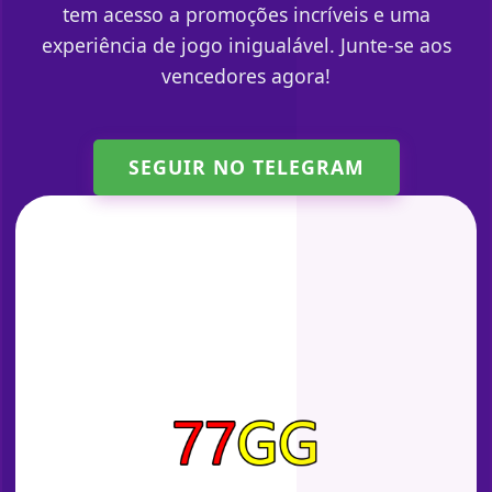
tem acesso a promoções incríveis e uma
experiência de jogo inigualável. Junte-se aos
vencedores agora!
SEGUIR NO TELEGRAM