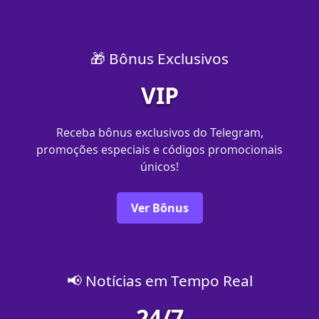
🎁 Bônus Exclusivos
VIP
Receba bônus exclusivos do Telegram,
promoções especiais e códigos promocionais
únicos!
Ver Bônus
📢 Notícias em Tempo Real
24/7