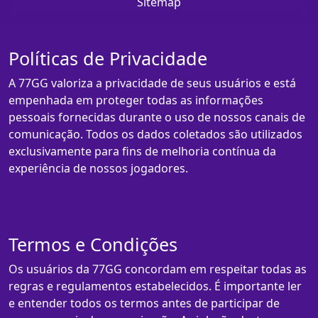
Sitemap
Políticas de Privacidade
A 77GG valoriza a privacidade de seus usuários e está
empenhada em proteger todas as informações
pessoais fornecidas durante o uso de nossos canais de
comunicação. Todos os dados coletados são utilizados
exclusivamente para fins de melhoria contínua da
experiência de nossos jogadores.
Termos e Condições
Os usuários da 77GG concordam em respeitar todas as
regras e regulamentos estabelecidos. É importante ler
e entender todos os termos antes de participar de