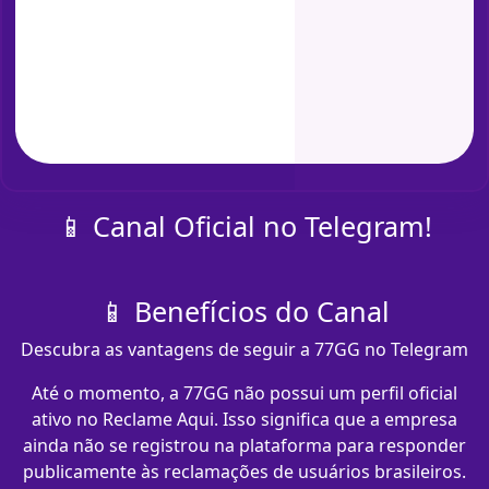
📱 Canal Oficial no Telegram!
📱 Benefícios do Canal
Descubra as vantagens de seguir a 77GG no Telegram
Até o momento, a 77GG não possui um perfil oficial
ativo no Reclame Aqui. Isso significa que a empresa
ainda não se registrou na plataforma para responder
publicamente às reclamações de usuários brasileiros.