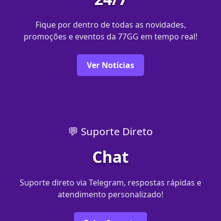
Fique por dentro de todas as novidades,
promoções e eventos da 77GG em tempo real!
Ver Notícias
💬 Suporte Direto
Chat
Suporte direto via Telegram, respostas rápidas e
atendimento personalizado!