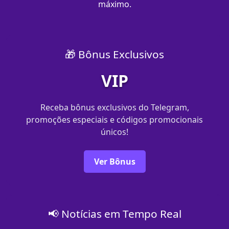
máximo.
🎁 Bônus Exclusivos
VIP
Receba bônus exclusivos do Telegram,
promoções especiais e códigos promocionais
únicos!
Ver Bônus
📢 Notícias em Tempo Real