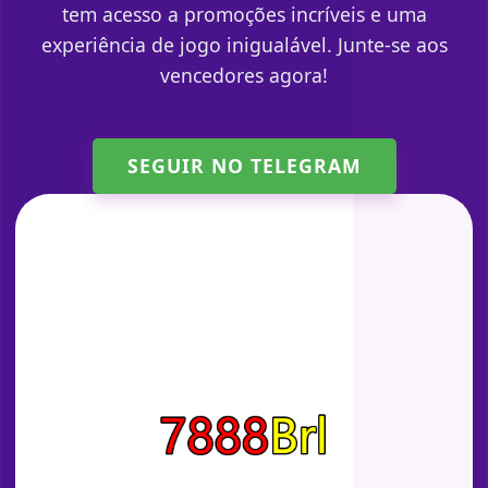
tem acesso a promoções incríveis e uma
experiência de jogo inigualável. Junte-se aos
vencedores agora!
SEGUIR NO TELEGRAM