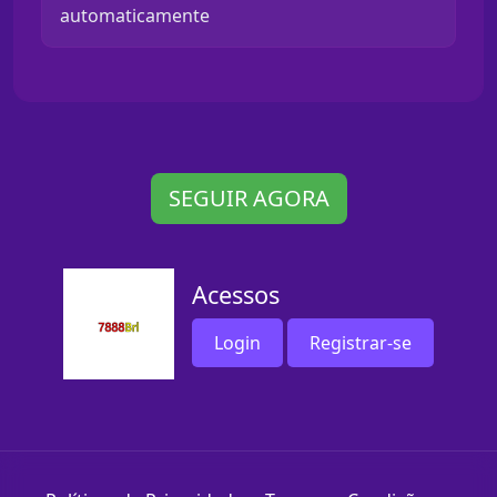
automaticamente
SEGUIR AGORA
Acessos
Login
Registrar-se