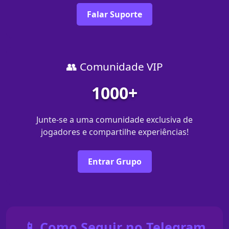
Falar Suporte
👥 Comunidade VIP
1000+
Junte-se a uma comunidade exclusiva de
jogadores e compartilhe experiências!
Entrar Grupo
📱 Como Seguir no Telegram