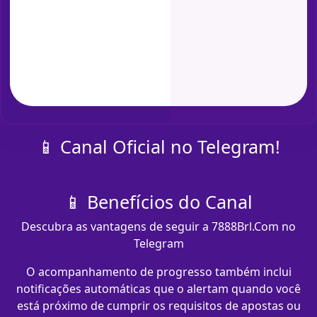
📱 Canal Oficial no Telegram!
📱 Benefícios do Canal
Descubra as vantagens de seguir a 7888Brl.Com no
Telegram
O acompanhamento de progresso também inclui
notificações automáticas que o alertam quando você
está próximo de cumprir os requisitos de apostas ou