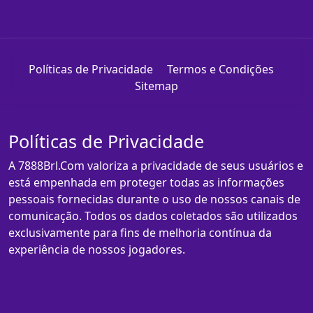
Políticas de Privacidade
Termos e Condições
Sitemap
Políticas de Privacidade
A 7888Brl.Com valoriza a privacidade de seus usuários e
está empenhada em proteger todas as informações
pessoais fornecidas durante o uso de nossos canais de
comunicação. Todos os dados coletados são utilizados
exclusivamente para fins de melhoria contínua da
experiência de nossos jogadores.